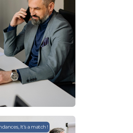
endances
,
It’s a match !