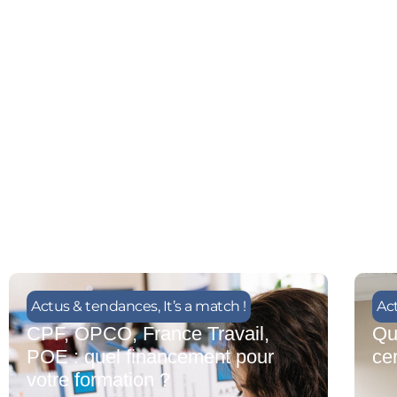
Actus & tendances
,
It’s a match !
Ac
CPF, OPCO, France Travail,
Qu
POE : quel financement pour
cer
votre formation ?