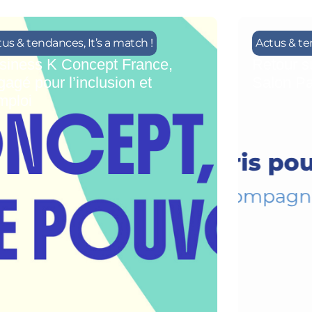
tus & tendances
,
It’s a match !
Actus & t
siness K Concept France,
Retour su
gagé pour l’inclusion et
Salon Pa
mploi