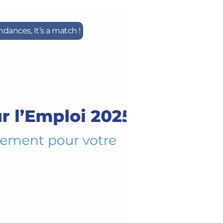
endances
,
It’s a match !
r notre participation au
ris pour l’Emploi 2025