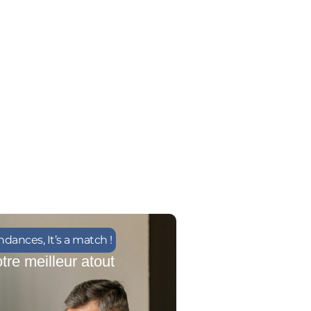
endances
,
It’s a match !
tre meilleur atout