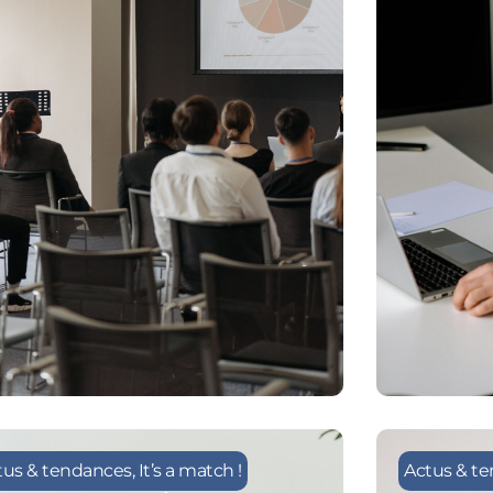
tus & tendances
,
It’s a match !
Actus & t