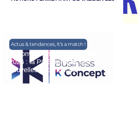
Actus & tendances
,
It’s a match !
Reconversion professionnelle
2026 : la POE au cœur des
nouvelles opportunités