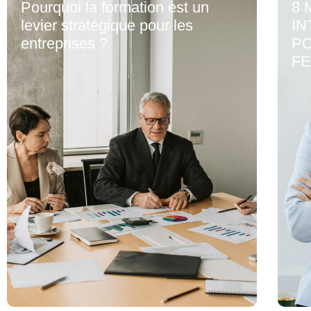
Pourquoi la formation est un
8 
levier stratégique pour les
IN
entreprises ?
PO
F