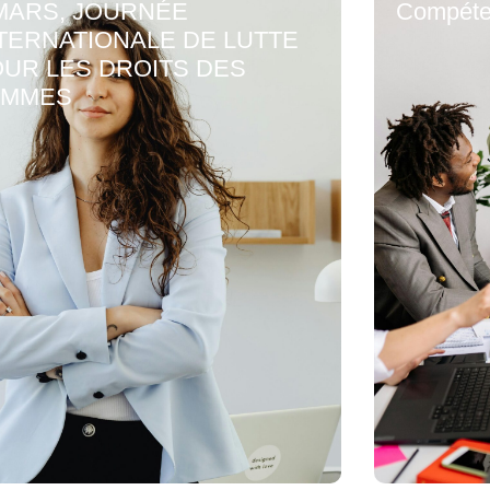
MARS, JOURNÉE
Compéte
TERNATIONALE DE LUTTE
UR LES DROITS DES
EMMES