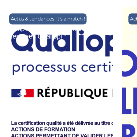
Actus & tendances
,
It’s a match !
Ac
L’importance des formations
Bu
certifiées Qualiopi
en
l’e