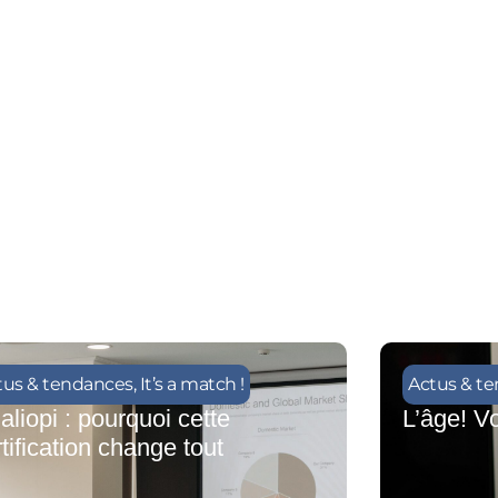
tus & tendances
,
It’s a match !
Actus & t
aliopi : pourquoi cette
L’âge! Vo
tification change tout