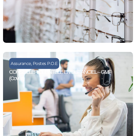
Assurance
,
Postes P.O.E
CONSEILLER CLIENTELE EN DISTANCIEL – GMF
(Covéa)