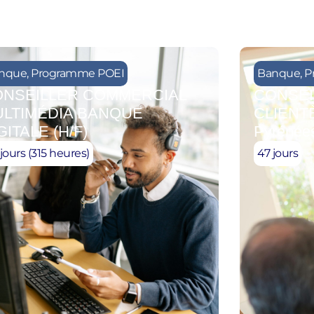
nque
,
Programme POEI
Banque
,
P
NSEILLER COMMERCIAL
CONSEI
LTIMÉDIA BANQUE
CLIENTÈ
GITALE (H/F)
Pyrénée
jours (315 heures)
47 jours