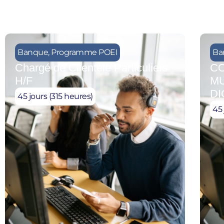
Banque
,
Programme POEI
Ba
Chargé de Clientèle Particuliers
CO
H/F
MU
DI
45 jours (315 heures)
45 