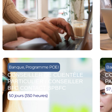
Banque
,
Programme POEI
Ba
CONSEILLER DE CLIENTÈLE
CO
PARTICULIER / CONSEILLER
PA
BFC CONTACT BPBFC
57 
50 jours (350 heures)