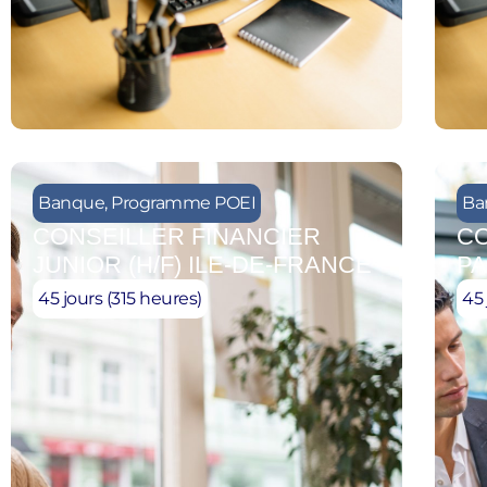
Banque
,
Programme POEI
Ba
CONSEILLER FINANCIER
CO
JUNIOR (H/F) ILE-DE-FRANCE
PA
45 jours (315 heures)
45 