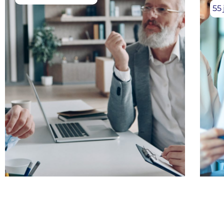
55 
Banque
,
Programme POEI
Ba