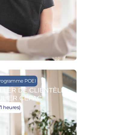
rogramme POEI
LLER DE CLIENTÈLE
ULIER CEPAC
71 heures)