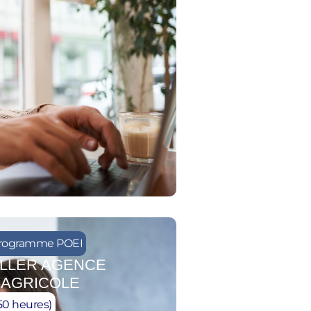
rogramme POEI
LLER AGENCE
 AGRICOLE
350 heures)