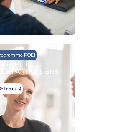
rogramme POEI
NNAIRE DE
ÈLE PARTICULIERS
85 heures)