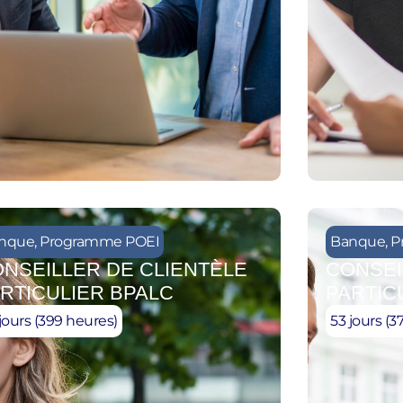
nque
,
Programme POEI
Banque
,
P
NSEILLER DE CLIENTÈLE
CONSEI
RTICULIER BPALC
PARTIC
jours (399 heures)
53 jours (3