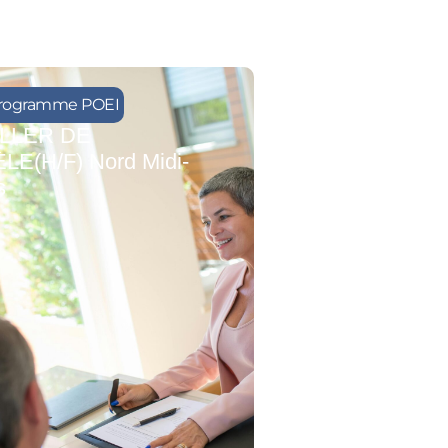
rogramme POEI
LLER DE
LE(H/F) Nord Midi-
s