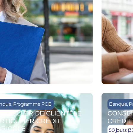
nque
,
Programme POEI
Banque
,
P
NSEILLER DE CLIENTÈLE
CONSEI
RTICULIER CRÉDIT
CRÉDIT
GRICOLE
50 jours (