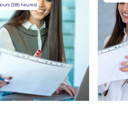
jours (385 heures)
nque
,
Programme POEI
Banque
,
P