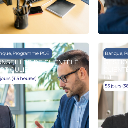
nque
,
Programme POEI
Banque
,
P
NSEILLER DE CLIENTÈLE
GESTIO
RTICULIER BPRI
CLIENT
H/F
jours (315 heures)
55 jours (3